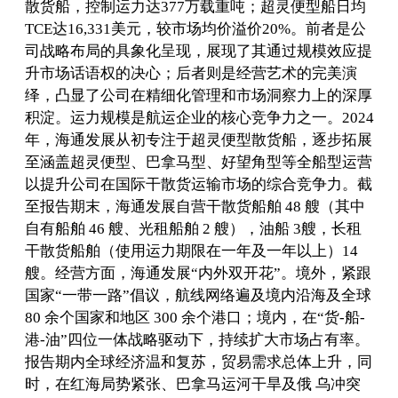
散货船，控制运力达377万载重吨；超灵便型船日均
TCE达16,331美元，较市场均价溢价20%。前者是公
司战略布局的具象化呈现，展现了其通过规模效应提
升市场话语权的决心；后者则是经营艺术的完美演
绎，凸显了公司在精细化管理和市场洞察力上的深厚
积淀。运力规模是航运企业的核心竞争力之一。2024
年，海通发展从初专注于超灵便型散货船，逐步拓展
至涵盖超灵便型、巴拿马型、好望角型等全船型运营
以提升公司在国际干散货运输市场的综合竞争力。截
至报告期末，海通发展自营干散货船舶 48 艘（其中
自有船舶 46 艘、光租船舶 2 艘），油船 3艘，长租
干散货船舶（使用运力期限在一年及一年以上）14
艘。经营方面，海通发展“内外双开花”。境外，紧跟
国家“一带一路”倡议，航线网络遍及境内沿海及全球
80 余个国家和地区 300 余个港口；境内，在“货-船-
港-油”四位一体战略驱动下，持续扩大市场占有率。
报告期内全球经济温和复苏，贸易需求总体上升，同
时，在红海局势紧张、巴拿马运河干旱及俄 乌冲突