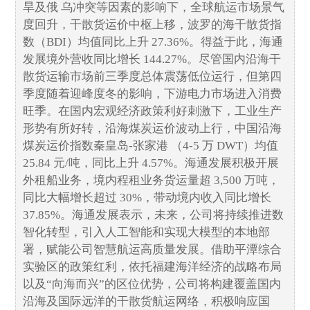
旱及俄 乌冲突等因素的影响下，全球航运市场景气
度回升，干散货运价中枢上移，波罗的海干散货指
数（BDI）均值同比上升 27.36%。得益于此，海通
发展境外营收同比增长 144.27%。尽管国内沿海干
散货运输市场前三季度总体震荡低位运行，但第四
季度随着迎峰度冬的影响，下游电力市场进入消费
旺季。在国内宏观经济政策利好刺激下，工业生产
形势有所好转，沿海煤炭运价波动上行，中国沿海
煤炭运价指数秦皇岛-张家港 （4-5 万 DWT）均值
25.84 元/吨，同比上升 4.57%。海通发展积极开展
外租船业务，境内程租业务货运量超 3,500 万吨，
同比大幅增长超过 30%，带动境内收入同比增长
37.85%。海通发展表示，未来，公司将持续推进数
智化转型，引入人工智能和实现大模型的本地部
署，赋能公司智慧航运高质量发展。借助平潭综合
实验区的政策红利，依托福建海洋经济的战略布局
以及“向海而兴”的区位优势，公司将构建覆盖国内
沿海及国际远洋的干散货航运网络，积极响应国