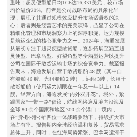
重吨；超灵便型船日均TCE达16,331美元，较市场
均价溢价20%。前者是公司战略布局的具象化呈
现，展现了其通过规模效应提升市场话语权的决
心；后者则是经营艺术的完美演绎，凸显了公司在
精细化管理和市场洞察力上的深厚积淀。运力规模
是航运企业的核心竞争力之一。2024年，海通发展
从最初专注于超灵便型散货船，逐步拓展至涵盖超
灵便型、巴拿马型、好望角型等全船型运营以提升
公司在国际干散货运输市场的综合竞争力。截至报
告期末，海通发展自营干散货船舶 48 艘（其中自
有船舶 46 艘、光租船舶 2 艘），油船 3艘，长租干
散货船舶（使用运力期限在一年及一年以上）14
艘。经营方面，海通发展“内外双开花”。境外，紧
跟国家“一带一路”倡议，航线网络遍及境内沿海及
全球 80 余个国家和地区 300 余个港口；境内，
在“货-船-港-油”四位一体战略驱动下，持续扩大市
场占有率。报告期内全球经济温和复苏，贸易需求
总体上升，同时，在红海局势紧张、巴拿马运河干