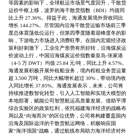
等因素的影响下，全球航运市场景气度回升，干散货
运价中枢上移，波罗的海干散货指数（BDI）均值同
比上升 27.36%。得益于此，海通发展境外营收同比
增长 144.27%。尽管国内沿海干散货运输市场前三季
度总体震荡低位运行，但第四季度随着迎峰度冬的影
响，下游电力市场进入消费旺季。在国内宏观经济政
策利好刺激下，工业生产形势有所好转，沿海煤炭运
价波动上行，中国沿海煤炭运价指数秦皇岛-张家港
（4-5 万 DWT）均值 25.84 元/吨，同比上升 4.57%。
海通发展积极开展外租船业务，境内程租业务货运量
超 3,500 万吨，同比大幅增长超过 30%，带动境内收
入同比增长 37.85%。海通发展表示，未来，公司将
持续推进数智化转型，引入人工智能和实现大模型的
本地部署，赋能公司智慧航运高质量发展。借助平潭
综合实验区的政策红利，依托福建海洋经济的战略布
局以及“向海而兴”的区位优势，公司将构建覆盖国内
沿海及国际远洋的干散货航运网络，积极响应国
家“海洋强国”战略，通过航线布局助力海洋经济对外