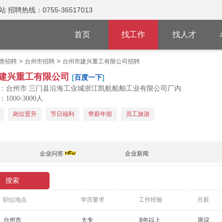
热线：0755-36517013
首页
找工作
找人才
>
>
类招聘
台州市招聘
台州市建兴重工有限公司招聘
建兴重工有限公司
[
百度一下
]
：台州市 三门县沿海工业城浙江凯航船舶工业有限公司厂内
000-3000人
岗位晋升
节日福利
带薪年假
员工旅游
企业问答
企业新闻
职位地点
学历要求
工作经验
月薪
台州市
大专
8年以上
面议