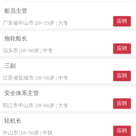
船员主管
应聘
广东省中山市
|
20~35岁
|
大专
拖轮船长
应聘
汕头市
|
18~60岁
|
中专
三副
应聘
江苏省盐城市
|
18~50岁
|
中专
安全体系主管
应聘
阳江市中山市
|
18~60岁
|
大专
轮机长
应聘
中山市
|
18~50岁
|
中技