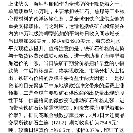
上涨势头。海岬型船舶作为全球型的干散货船之一，
单船载重约15万吨，主要承担铁矿石、焦煤等工业核
心原材料的跨洋运输任务，是全球钢铁产业供应链的
重要支撑载体。与之对应，运输包括铁矿石和煤炭在
内的15万吨级海岬型船舶的平均每日收入同步增长，
当日增加699美元，终达到24910美元，船东盈利水
平实现稳步提升。值得注意的是，铁矿石价格的走势
与干散货运费形成联动效应，进一步助推了海岬型船
舶运价的上涨。当日铁矿石期货价格扭转早盘的小幅
跌势，午后持续走高，终实现收涨。市场分析人士指
出，铁矿石价格的反弹主要得益于两大因素：一是投
资者将目光聚焦于中东地缘政治冲突带来的运费上涨
预期，二是全球主要铁矿石供应商的出货量出现阶段
性下降，供需格局的微妙变化推动矿石价格走强，进
而带动铁矿石运输需求增加，间接支撑海岬型船舶运
价攀升。据同花顺金融数据库显示，3月2日大连商品
交易所铁矿石主连（IZL2）期货收盘价为754.5元/
吨，较前日结算价上涨6.5元，涨幅0.87%，印证了这