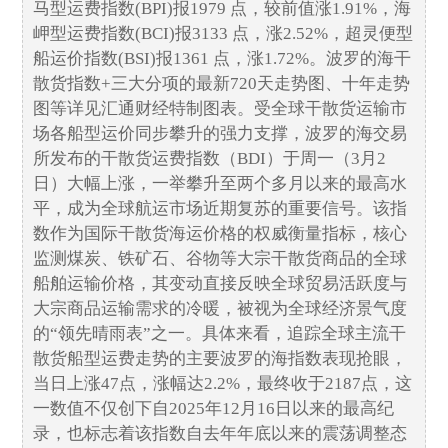
马型运费指数(BPI)报1979 点，较前值涨1.91%，海
岬型运费指数(BCI)报3133 点，涨2.52%，超灵便型
船运价指数(BSI)报1361 点，涨1.72%。波罗的海干
散货指数+三大分项的最新720天走势图、十年走势
图等详见汇通财经特制图表。受全球干散货运输市
场各船型运价同步攀升的强力支撑，波罗的海交易
所发布的干散货运费指数（BDI）于周一（3月2
日）大幅上涨，一举攀升至两个多月以来的最高水
平，成为全球航运市场近期复苏的重要信号。该指
数作为国际干散货海运价格的权威衡量指标，核心
监测煤炭、铁矿石、谷物等大宗干散货商品的全球
船舶运输价格，其变动直接反映全球贸易活跃度与
大宗商品运输需求的冷暖，被视为全球经济景气度
的“领先晴雨表”之一。具体来看，追踪全球主流干
散货船型运费走势的主要波罗的海指数表现抢眼，
当日上涨47点，涨幅达2.2%，最终收于2187点，这
一数值不仅创下自2025年12月16日以来的最高纪
录，也标志着该指数自去年年底以来的震荡调整态