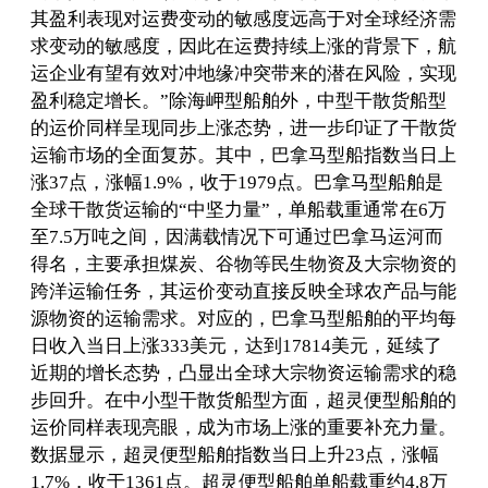
其盈利表现对运费变动的敏感度远高于对全球经济需
求变动的敏感度，因此在运费持续上涨的背景下，航
运企业有望有效对冲地缘冲突带来的潜在风险，实现
盈利稳定增长。”除海岬型船舶外，中型干散货船型
的运价同样呈现同步上涨态势，进一步印证了干散货
运输市场的全面复苏。其中，巴拿马型船指数当日上
涨37点，涨幅1.9%，收于1979点。巴拿马型船舶是
全球干散货运输的“中坚力量”，单船载重通常在6万
至7.5万吨之间，因满载情况下可通过巴拿马运河而
得名，主要承担煤炭、谷物等民生物资及大宗物资的
跨洋运输任务，其运价变动直接反映全球农产品与能
源物资的运输需求。对应的，巴拿马型船舶的平均每
日收入当日上涨333美元，达到17814美元，延续了
近期的增长态势，凸显出全球大宗物资运输需求的稳
步回升。在中小型干散货船型方面，超灵便型船舶的
运价同样表现亮眼，成为市场上涨的重要补充力量。
数据显示，超灵便型船舶指数当日上升23点，涨幅
1.7%，收于1361点。超灵便型船舶单船载重约4.8万