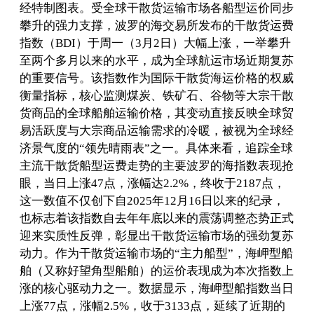
经特制图表。受全球干散货运输市场各船型运价同步
攀升的强力支撑，波罗的海交易所发布的干散货运费
指数（BDI）于周一（3月2日）大幅上涨，一举攀升
至两个多月以来的水平，成为全球航运市场近期复苏
的重要信号。该指数作为国际干散货海运价格的权威
衡量指标，核心监测煤炭、铁矿石、谷物等大宗干散
货商品的全球船舶运输价格，其变动直接反映全球贸
易活跃度与大宗商品运输需求的冷暖，被视为全球经
济景气度的“领先晴雨表”之一。具体来看，追踪全球
主流干散货船型运费走势的主要波罗的海指数表现抢
眼，当日上涨47点，涨幅达2.2%，终收于2187点，
这一数值不仅创下自2025年12月16日以来的纪录，
也标志着该指数自去年年底以来的震荡调整态势正式
迎来实质性反弹，彰显出干散货运输市场的强劲复苏
动力。作为干散货运输市场的“主力船型”，海岬型船
舶（又称好望角型船舶）的运价表现成为本次指数上
涨的核心驱动力之一。数据显示，海岬型船指数当日
上涨77点，涨幅2.5%，收于3133点，延续了近期的