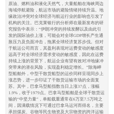
原油、燃料油和液化天然气，大量船舶在海峡周边
海域停航避险，航运市场的避险情绪持续升温。地
缘政治冲突对全球经济与航运行业的影响也引发了
机构的关注。巴克莱银行的分析师在最新发布的研
究报告中表示：“伊朗冲突的持续发酵以及由此引
发的国际油价上涨，可能会对全球GDP增长产生通
胀压力及负面冲击，拖累全球经济复苏步伐。但对
于航运公司而言，其盈利表现对运费变动的敏感度
远高于对全球经济需求变动的敏感度，因此在运费
持续上涨的背景下，航运企业有望有效对冲地缘冲
突带来的潜在风险，实现盈利稳定增长。”除海岬
型船舶外，中型干散货船型的运价同样呈现同步上
涨态势，进一步印证了干散货运输市场的全面复
苏。其中，巴拿马型船指数当日上涨37点，涨幅
1.9%，收于1979点。巴拿马型船舶是全球干散货运
输的“中坚力量”，单船载重通常在6万至7.5万吨之
间，因满载情况下可通过巴拿马运河而得名，主要
承担煤炭、谷物等民生物资及大宗物资的跨洋运输