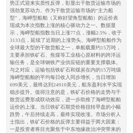
势正式迎来实质性反弹，彰显出干散货运输市场的
强劲复苏动力。作为干散货运输市场的“主力船
型”，海岬型船舶（又称好望角型船舶）的运价表
现成为本次指数上涨的核心驱动力之一。数据显
示，海岬型船指数当日上涨77点，涨幅2.5%，收于
3133点，延续了近期的上涨势头。海岬型船舶作为
全球最大型的干散货船之一，单船载重约15万吨，
主要承担铁矿石、焦煤等工业核心原材料的跨洋运
输任务，是全球钢铁产业供应链的重要支撑载体。
与之对应，运输包括铁矿石和煤炭在内的15万吨级
海岬型船舶的平均每日收入同步增长，当日增加
699美元，最终达到24910美元，船东盈利水平实现
稳步提升。值得注意的是，铁矿石价格的走势与干
散货运费形成联动效应，进一步助推了海岬型船舶
运价的上涨。当日铁矿石期货价格扭转早盘的小幅
跌势，午后持续走高，最终实现收涨。市场分析人
士指出，铁矿石价格的反弹主要得益于两大因素：
一是投资者将目光聚焦于中东地缘政治冲突带来的