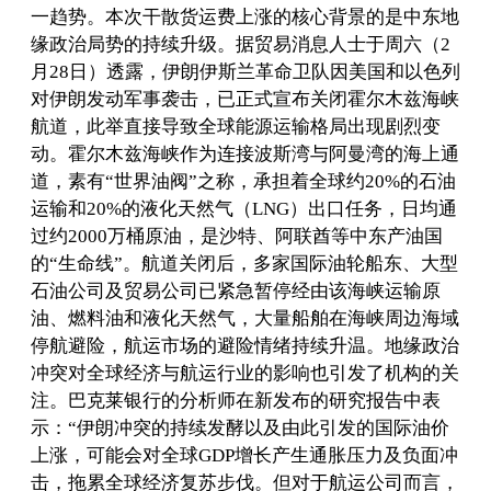
一趋势。本次干散货运费上涨的核心背景的是中东地
缘政治局势的持续升级。据贸易消息人士于周六（2
月28日）透露，伊朗伊斯兰革命卫队因美国和以色列
对伊朗发动军事袭击，已正式宣布关闭霍尔木兹海峡
航道，此举直接导致全球能源运输格局出现剧烈变
动。霍尔木兹海峡作为连接波斯湾与阿曼湾的海上通
道，素有“世界油阀”之称，承担着全球约20%的石油
运输和20%的液化天然气（LNG）出口任务，日均通
过约2000万桶原油，是沙特、阿联酋等中东产油国
的“生命线”。航道关闭后，多家国际油轮船东、大型
石油公司及贸易公司已紧急暂停经由该海峡运输原
油、燃料油和液化天然气，大量船舶在海峡周边海域
停航避险，航运市场的避险情绪持续升温。地缘政治
冲突对全球经济与航运行业的影响也引发了机构的关
注。巴克莱银行的分析师在新发布的研究报告中表
示：“伊朗冲突的持续发酵以及由此引发的国际油价
上涨，可能会对全球GDP增长产生通胀压力及负面冲
击，拖累全球经济复苏步伐。但对于航运公司而言，