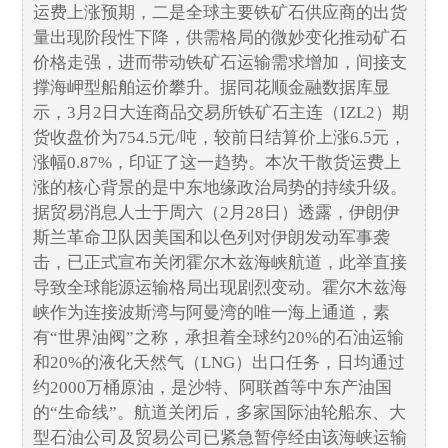
运费上涨预期，二是全球主要铁矿石供应商的出货
量出现阶段性下降，供需格局的微妙变化推动矿石
价格走强，进而带动铁矿石运输需求增加，间接支
撑海岬型船舶运价攀升。据同花顺金融数据库显
示，3月2日大连商品交易所铁矿石主连（IZL2）期
货收盘价为754.5元/吨，较前日结算价上涨6.5元，
涨幅0.87%，印证了这一趋势。本次干散货运费上
涨的核心背景的是中东地缘政治局势的持续升级。
据贸易消息人士于周六（2月28日）透露，伊朗伊
斯兰革命卫队因美国和以色列对伊朗发动军事袭
击，已正式宣布关闭霍尔木兹海峡航道，此举直接
导致全球能源运输格局出现剧烈变动。霍尔木兹海
峡作为连接波斯湾与阿曼湾的唯一海上通道，素
有“世界油阀”之称，承担着全球约20%的石油运输
和20%的液化天然气（LNG）出口任务，日均通过
约2000万桶原油，是沙特、阿联酋等中东产油国
的“生命线”。航道关闭后，多家国际油轮船东、大
型石油公司及贸易公司已紧急暂停经由该海峡运输