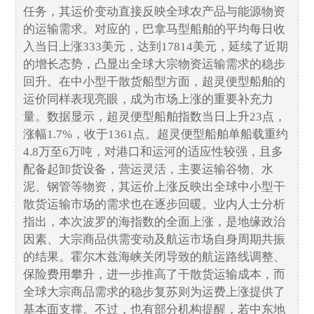
任务，其运价变动直接反映全球农产品与能源物资
的运输需求。对应的，巴拿马型船舶的平均每日收
入当日上涨333美元，达到17814美元，延续了近期
的增长态势，凸显出全球大宗物资运输需求的稳步
回升。在中小型干散货船型方面，超灵便型船舶的
运价同样表现亮眼，成为市场上涨的重要补充力
量。数据显示，超灵便型船舶指数当日上升23点，
涨幅1.7%，收于1361点。超灵便型船舶单船载重约
4.8万至6万吨，对港口和运河的适应性较强，且多
配备起卸货设备，营运灵活，主要运输谷物、水
泥、钢管等物资，其运价上涨反映出全球中小型干
散货运输市场的需求也在逐步回暖。业内人士分析
指出，本次波罗的海指数的全面上涨，是地缘政治
因素、大宗商品供需变动及航运市场自身周期共振
的结果。霍尔木兹海峡关闭导致的航运路线调整、
保险费用攀升，进一步推高了干散货运输成本，而
全球大宗商品需求的稳步复苏则为运费上涨提供了
基本面支撑。不过，也有部分机构提醒，若中东地