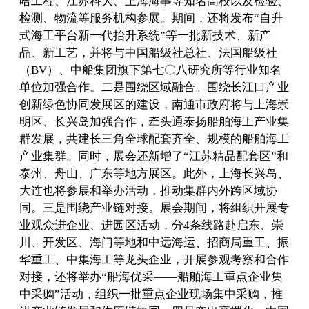
哈工程、江苏科大、上海海事等知名高校以及检验、
检测、物流等服务机构参展。期间，还将发布“自升
式海工平台新一代抬升系统”等一批新技术、新产
品、新工艺，并将与中国船级社总社、法国船级社
（BV）、中船集团旗下第七〇八研究所等行业知名
单位加强合作。二是围绕区域融合。围绕长江口产业
创新绿色协同发展区的建设，南通市政府将与上海崇
明区、长兴岛加强合作，牵头通泰扬船舶海工产业集
群发展，共建长三角全球配套齐全、规模的船舶海工
产业集群。同时，展会还新增了“江苏精品配套区”和
泰州、舟山、广东等地方展区。此外，上海长兴岛、
大连也将参展和举办活动，推动集群内外跨区域协
同。三是围绕产业链对接。展会期间，将组织开展专
业观众进企业、进园区活动，分4条线路赴启东、崇
川、开发区、海门等地和中远海运、招商局重工、振
华重工、中集海工等龙头企业，开展参观考察和合作
对接，还将举办“船海优采——船舶海工重点企业集
中采购”活动，组织一批重点企业现场集中采购，推