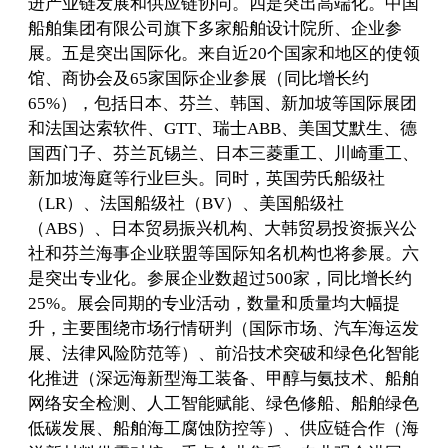
进产业链发展和供应链协同。四是突出高端化。中国
船舶集团有限公司旗下多家船舶设计院所、企业参
展。五是突出国际化。来自近20个国家和地区的使领
馆、商协会及65家国际企业参展（同比增长约
65%），包括日本、芬兰、韩国、新加坡等国际展团
和法国达索软件、GTT、瑞士ABB、美国艾默生、德
国西门子、芬兰瓦锡兰、日本三菱重工、川崎重工、
新加坡海庭等行业巨头。同时，英国劳氏船级社
（LR）、法国船级社（BV）、美国船级社
（ABS）、日本贸易振兴机构、大韩贸易投资振兴公
社和芬兰海事企业联盟等国际知名机构也将参展。六
是突出专业化。参展企业数超过500家，同比增长约
25%。展会同期的专业活动，数量和质量均大幅提
升，主要围绕市场行情研判（国际市场、汽车海运发
展、法律风险防范等）、前沿技术突破和绿色化智能
化推进（深远海新型海工装备、甲醇与氨技术、船舶
网络安全检测、人工智能赋能、绿色修船、船舶绿色
低碳发展、船舶海工腐蚀防控等）、供应链合作（海