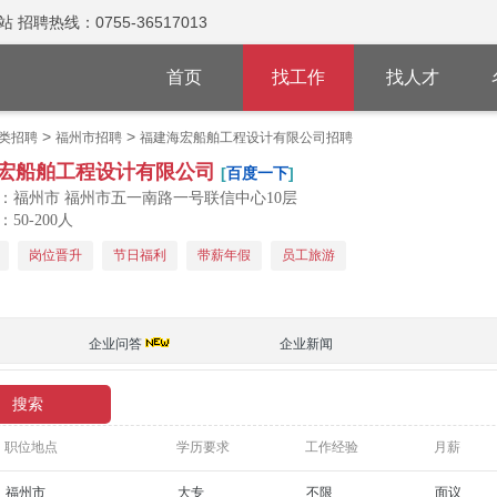
热线：0755-36517013
首页
找工作
找人才
>
>
类招聘
福州市招聘
福建海宏船舶工程设计有限公司招聘
宏船舶工程设计有限公司
[
百度一下
]
：福州市 福州市五一南路一号联信中心10层
50-200人
岗位晋升
节日福利
带薪年假
员工旅游
企业问答
企业新闻
职位地点
学历要求
工作经验
月薪
福州市
大专
不限
面议