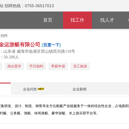
热线：0755-36517013
首页
找工作
找人才
司招聘
金运游艇有限公司
[
百度一下
]
：山东省 威海市临港区苘山镇苘兴路118号
50-200人
岗位晋升
节日福利
带薪年假
员工旅游
企业问答
企业新闻
一家集研发、设计、制造、销售等全方位船艇产业链服务于一体的综合性企业，占地面
钓艇、公务艇、渔船、休闲渔船、豪华游艇、水上俱乐部平台等。