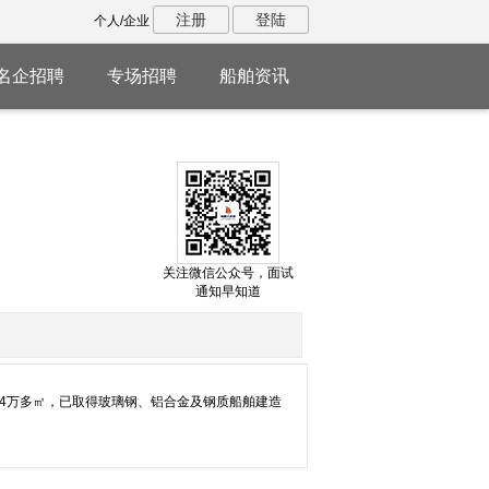
注册
登陆
个人/企业
名企招聘
专场招聘
船舶资讯
关注微信公众号，面试
通知早知道
积4万多㎡，已取得玻璃钢、铝合金及钢质船舶建造