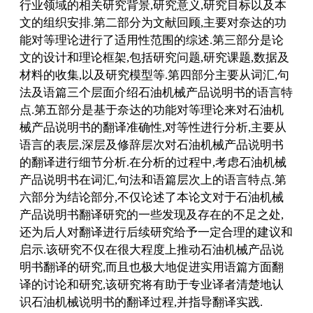
行业领域的相关研究背景,研究意义,研究目标以及本
文的组织安排.第二部分为文献回顾,主要对奈达的功
能对等理论进行了适用性范围的综述.第三部分是论
文的设计和理论框架,包括研究问题,研究课题,数据及
材料的收集,以及研究模型等.第四部分主要从词汇,句
法及语篇三个层面介绍石油机械产品说明书的语言特
点.第五部分是基于奈达的功能对等理论来对石油机
械产品说明书的翻译准确性,对等性进行分析,主要从
语言的表层,深层及修辞层次对石油机械产品说明书
的翻译进行细节分析.在分析的过程中,考虑石油机械
产品说明书在词汇,句法和语篇层次上的语言特点.第
六部分为结论部分,不仅论述了本论文对于石油机械
产品说明书翻译研究的一些发现及存在的不足之处,
还为后人对翻译进行后续研究给予一定合理的建议和
启示.该研究不仅在很大程度上推动石油机械产品说
明书翻译的研究,而且也极大地促进实用语篇方面翻
译的讨论和研究,该研究将有助于专业译者清楚地认
识石油机械说明书的翻译过程,并指导翻译实践.