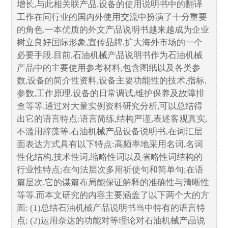
增长,与此相关联产品,设备的使用说明书中的翻译
工作在同行业的国内外使用交流中扮演了十分重要
的角色.一本优质的外文产品说明书越来越成为企业
树立良好国际形象,宣传品牌,扩大海外市场的一个
必要手段.目前,石油机械产品说明书作为石油机械
产品中的主要使用参考材料,包含图纸以及各类参
数,设备的简介性资料,设备主要功能性的技术,指标,
参数,工作原理,设备的日常调试,维护保养及故障排
查等等.通过对大量实例资料研究分析,可以总结得
出它的语言特点:语言简练,结构严谨,表述客观真实,
不滥用辞藻等.石油机械产品设备说明书,在词汇层
面表达方式具有以下特点:高频率地采用名词,名词
性化结构,技术性词,缩略性词以及省略性词结构的
行业性特点;在句法层次多用祈使句和简单句;在语
篇层次,它的谋篇布局能保证解释的准确性与清晰性
等等.而本文研究的内容主要涵盖了以下两个大的方
面: (1)总结石油机械产品说明书当中特有的语言特
点; (2)运用奈达的功能对等理论对石油机械产品说