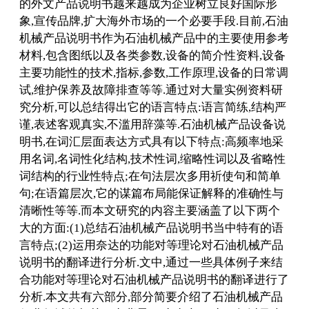
的外文产品说明书越来越成为企业树立良好国际形
象,宣传品牌,扩大海外市场的一个必要手段.目前,石油
机械产品说明书作为石油机械产品中的主要使用参考
材料,包含图纸以及各类参数,设备的简介性资料,设备
主要功能性的技术,指标,参数,工作原理,设备的日常调
试,维护保养及故障排查等等.通过对大量实例资料研
究分析,可以总结得出它的语言特点:语言简练,结构严
谨,表述客观真实,不滥用辞藻等.石油机械产品设备说
明书,在词汇层面表达方式具有以下特点:高频率地采
用名词,名词性化结构,技术性词,缩略性词以及省略性
词结构的行业性特点;在句法层次多用祈使句和简单
句;在语篇层次,它的谋篇布局能保证解释的准确性与
清晰性等等.而本文研究的内容主要涵盖了以下两个
大的方面:(1)总结石油机械产品说明书当中特有的语
言特点;(2)运用奈达的功能对等理论对石油机械产品
说明书的翻译进行分析.文中,通过一些具体例子来结
合功能对等理论对石油机械产品说明书的翻译进行了
分析.本文共有六部分,部分简要介绍了石油机械产品