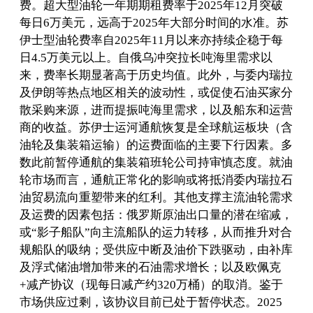
费。超大型油轮一年期期租费率于2025年12月突破
每日6万美元，远高于2025年大部分时间的水准。苏
伊士型油轮费率自2025年11月以来亦持续企稳于每
日4.5万美元以上。自俄乌冲突拉长吨海里需求以
来，费率长期显著高于历史均值。此外，与委内瑞拉
及伊朗等热点地区相关的波动性，或促使石油买家分
散采购来源，进而提振吨海里需求，以及船东和运营
商的收益。苏伊士运河通航恢复是全球航运板块（含
油轮及集装箱运输）的运费面临的主要下行因素。多
数此前暂停通航的集装箱班轮公司持审慎态度。就油
轮市场而言，通航正常化的影响或将抵消委内瑞拉石
油贸易流向重塑带来的红利。其他支撑主流油轮需求
及运费的因素包括：俄罗斯原油出口量的潜在缩减，
或“影子船队”向主流船队的运力转移，从而推升对合
规船队的吸纳；受供应中断及油价下跌驱动，由补库
及浮式储油增加带来的石油需求增长；以及欧佩克
+减产协议（现每日减产约320万桶）的取消。鉴于
市场供应过剩，该协议目前已处于暂停状态。2025