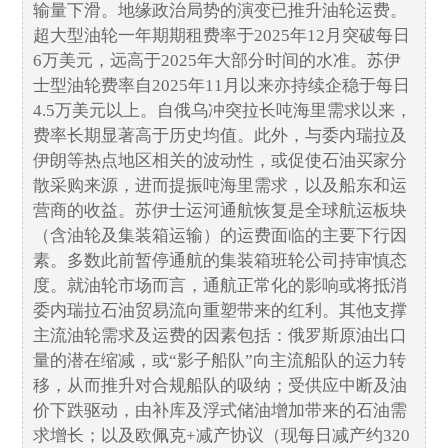
输量下滑。地缘政治局势的演变已推升油轮运费。
超大型油轮一年期期租费率于2025年12月突破每日
6万美元，远高于2025年大部分时间的水准。苏伊
士型油轮费率自2025年11月以来亦持续企稳于每日
4.5万美元以上。自俄乌冲突拉长吨海里需求以来，
费率长期显著高于历史均值。此外，与委内瑞拉及
伊朗等热点地区相关的波动性，或促使石油买家分
散采购来源，进而提振吨海里需求，以及船东和运
营商的收益。苏伊士运河通航恢复是全球航运板块
（含油轮及集装箱运输）的运费面临的主要下行因
素。多数此前暂停通航的集装箱班轮公司持审慎态
度。就油轮市场而言，通航正常化的影响或将抵消
委内瑞拉石油贸易流向重塑带来的红利。其他支撑
主流油轮需求及运费的因素包括：俄罗斯原油出口
量的潜在缩减，或“影子船队”向主流船队的运力转
移，从而推升对合规船队的吸纳；受供应中断及油
价下跌驱动，由补库及浮式储油增加带来的石油需
求增长；以及欧佩克+减产协议（现每日减产约320