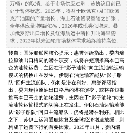
万桶）的取消。鉴于市场供应过剩，该协议目前已
处于暂停状态。2025年，得益于欧佩克+及非欧佩
克产油国的产量增长，海上石油贸易量随之扩张，
全年供应量增幅约3%，2026年或现类似增速。叠
加俄罗斯出口增长及红海航运中断推升吨海里需
求，2022年以来油轮市场整体需求始终维持高位。
转自：国际船舶网核心提示：惠誉评级指出，委内瑞
拉原油出口格局的潜在演变，或将在短期推高本已高
企的油轮运费，主因在于“影子油轮”向主流油轮运输
模式的切换正在发生。伊朗石油运输若能从“影子船
队”回归主流船队，仍将是潜在利好。惠誉评级指
出，委内瑞拉原油出口格局的潜在演变，或将在短期
推高本已高企的油轮运费，主因在于“影子油轮”向主
流油轮运输模式的切换正在发生。伊朗石油运输若能
从“影子船队”回归主流船队，仍将是潜在利好。相比
之下，苏伊士运河通航恢复及全球经济增速放缓，则
构成了运费下行的首要因素。2025年11月，委内瑞