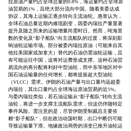
拉原油产量约占全球总量的0.8%，海运量约占全球原
油贸易的1%，且绝大部分流向中国。随着美委达成
协议，其海上运输正逐步转向主流油轮。惠誉认为，
全球石油总量近期内难现剧变，因委内瑞拉产量显著
提升及随之而来的运输增量尚需时日。然而，吨海里
数的变化及“影子船队”向主流船队的过渡，将深刻影
响油轮运输市场。部分被委内瑞拉原油（可能来自其
他拉美国家或加拿大）替代的石油仍需油轮运输，且
有可能运往中国，这将对运费形成支撑。这种石油贸
易流向的再分配将利好中型油轮，而中东等地区对中
国石油运输量的任何增长，都将提振超大型油轮
（VLCC）需求。伊朗的石油产量与出口量均远超委
内瑞拉，其出口量约占全球海运原油贸易的近5%。
与委内瑞拉类似，若石油运输从“影子船队”转向主流
油轮，将进一步支撑主流船队需求，但这仍伴随特定
事件风险。需注意的是，尽管伊朗受制裁且主要依
赖“影子船队”，但在政治动荡时期，出口中断仍可能
导致运输量下滑。地缘政治局势的演变已推升油轮运