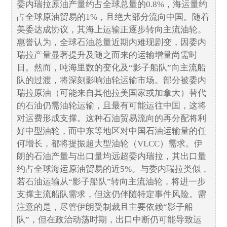
委内瑞拉原油产量约占全球总量的0.8%，海运量约
占全球原油贸易的1%，且绝大部分流向中国。随着
美委达成协议，其海上运输正逐步转向主流油轮。
惠誉认为，全球石油总量近期内难现剧变，因委内
瑞拉产量显著提升及随之而来的运输增量尚需时
日。然而，吨海里数的变化及“影子船队”向主流船
队的过渡，将深刻影响油轮运输市场。部分被委内
瑞拉原油（可能来自其他拉美国家或加拿大）替代
的石油仍需油轮运输，且最有可能运往中国，这将
对运费形成支撑。这种石油贸易流向的再分配将利
好中型油轮，而中东等地区对中国石油运输量的任
何增长，都将提振超大型油轮（VLCC）需求。伊
朗的石油产量与出口量均远超委内瑞拉，其出口量
约占全球海运原油贸易的近5%。与委内瑞拉类似，
若石油运输从“影子船队”转向主流油轮，将进一步
支撑主流船队需求，但这仍伴随特定事件风险。需
注意的是，尽管伊朗受制裁且主要依赖“影子船
队”，但在政治动荡时期，出口中断仍可能导致运