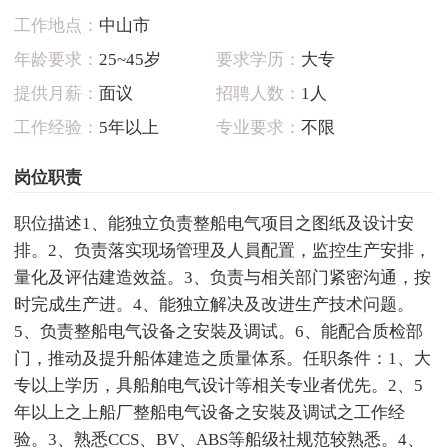
工作地点：
中山市
年龄要求：
25~45岁
要求学历：
大专
提供月薪：
面议
招聘人数：
1人
工作经验：
5年以上
专业要求：
不限
岗位职责
职位描述1、能独立负责整船电气项目之图纸及设计安
排。2、负责落实现场管理及人員配置，监控生产安排，
量化及评估建造效益。3、负责与相关部门紧密沟通，按
时完成生产进。4、能独立解决及改进生产技术问题。
5、负责整船电气设备之安裝及调试。6、能配合质检部
门，推动及提升船体建造之质量体系。任职条件：1、大
专以上学历，具船舶电气设计等相关专业者优先。2、5
年以上之上船厂整船电气设备之安裝及调试之工作经
验。3、熟悉CCS、BV、ABS等船级社规范较熟悉。4、