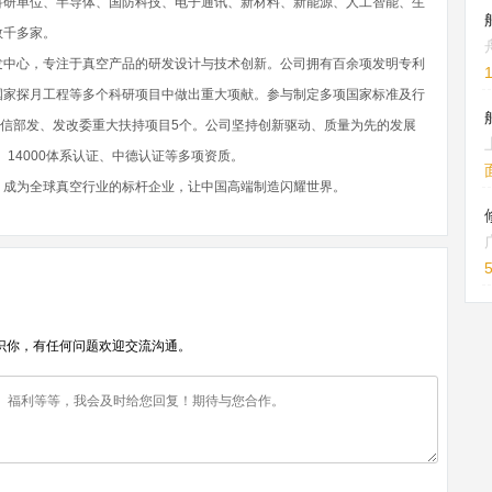
科研单位、半导体、国防科技、电子通讯、新材料、新能源、人工智能、生
数千多家。
发中心，专注于真空产品的研发设计与技术创新。公司拥有百余项发明专利
国家探月工程等多个科研项目中做出重大项献。参与制定多项国家标准及行
工信部发、发改委重大扶持项目5个。公司坚持创新驱动、质量为先的发展
证、14000体系认证、中德认证等多项资质。
，成为全球真空行业的标杆企业，让中国高端制造闪耀世界。
识你，有任何问题欢迎交流沟通。