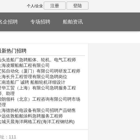
注册
登陆
个人/企业
名企招聘
专场招聘
船舶资讯
最新热门招聘
汕头造船厂急聘船体、轮机、电气工程师
上海凌耀船舶工程有限公司
艾拓自动化（厦门）有限公司聘研发工程师
上海长升工程管理有限公司急聘岗位
江南造船厂 诚聘 船舶轮机详细设计
誉华工贸（上海）有限公司急聘服务工程
师、助理
骏朗领科（北京）工程咨询有限公司聘市场
经理
上海德协机电设备有限公司招聘产品销售
中远佐敦船舶涂料急聘服务工程师
盐城天晨海洋网格工程(海洋工程钢结构)
址：111