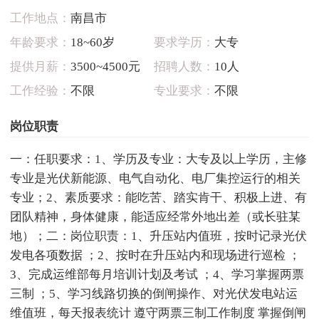
工作地点：
南昌市
年龄要求：
18~60岁
要求学历：
大专
提供月薪：
3500~4500元
招聘人数：
10人
工作经验：
不限
专业要求：
不限
岗位职责
一：任职要求：1、学历及专业：大专及以上学历，主修
专业是光伏新能源、电气自动化、电厂集控运行的相关
专业；2、素质要求：能吃苦、踏实肯干、积极上进、有
团队精神，身体健康，能适应经常外地出差（或长驻某
地）；二：岗位职责：1、升压站内值班，按时记录光伏
发电各项数据 ；2、按时在升压站内和现场进行巡检 ；
3、完成运维部每月培训计划及考试 ；4、学习掌握两票
三制 ；5、学习线路切换的倒闸操作、对光伏发电站运
维值班，每天报表统计 遵守两票三制工作制度 掌握倒闸