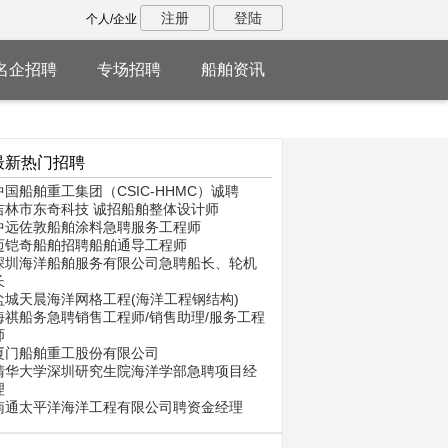
注册
登陆
个人/企业
名企招聘
专场招聘
船舶资讯
最新热门招聘
中国船舶重工集团（CSIC-HHMC）诚聘
吉林市东奇科技 诚招船舶整体设计师
中远佐敦船舶涂料急聘服务工程师
迈铠奇船舶招聘船舶通导工程师
深圳海洋船舶服务有限公司急聘船长、轮机
长
盐城天晨海洋网格工程(海洋工程钢结构)
海祺船务急聘销售工程师/销售助理/服务工程
师
厦门船舶重工股份有限公司
清华大学深圳研究生院海洋学部急聘项目经
理
南通太平洋海洋工程有限公司聘资金经理