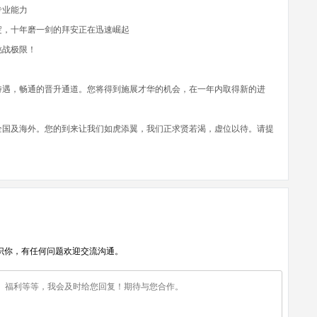
专业能力
淀，十年磨一剑的拜安正在迅速崛起
挑战极限！
待遇，畅通的晋升通道。您将得到施展才华的机会，在一年内取得新的进
全国及海外。您的到来让我们如虎添翼，我们正求贤若渴，虚位以待。请提
识你，有任何问题欢迎交流沟通。