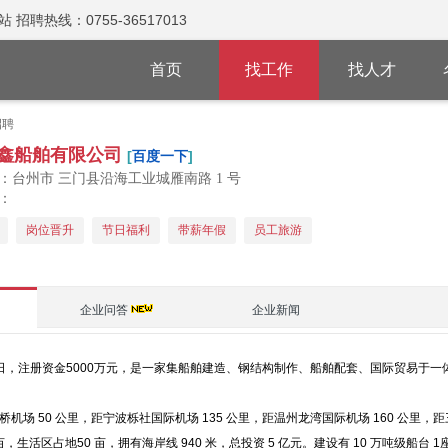
热线：0755-36517013
首页
找工作
找人才
招聘
鑫船舶有限公司
[
百度一下
]
：台州市 三门县沿海工业城雁南路 1 号
：
岗位晋升
节日福利
带薪年假
员工旅游
企业问答
企业新闻
 月 6 日，注册资金5000万元，是一家集船舶建造、钢结构制作、船舶配套、国际贸易
 50 公里，距宁波栎社国际机场 135 公里，距温州龙湾国际机场 160 公里，距三
活区占地50 亩，拥有海岸线 940 米，总投资 5 亿元。建设有 10 万吨级船台 1座（长