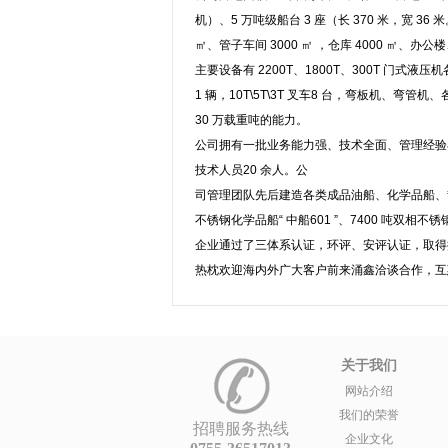
机）、5 万吨级船台 3 座（长 370 米，宽 36 
㎡、管子车间 3000 ㎡ ，仓库 4000 ㎡、办公
主要设备有 2200T、1800T、300T 门式液压机
1 辆，10T\5T\3T 叉车8 台，弯板机、弯
30 万载重吨的能力。
公司拥有一批业务能力强、技术全面、管理经验丰
技术人员20 余人。公
司管理团队先后建造各类成品油船、化学品船、散货船
不锈钢化学品船“ 中船601 ”、7400 吨双相不锈
企业通过了三体系认证，环评、安评认证，取得
热枕欢迎海内外广大客户前来涌鑫洽谈合作，互
关于我们
网站介绍
我们的荣誉
招聘服务热线
企业文化