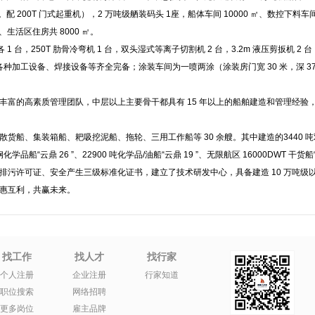
米。配 200T 门式起重机），2 万吨级舾装码头 1座，船体车间 10000 ㎡、数控下料车间 
楼、生活区住房共 8000 ㎡。
各 1 台，250T 肋骨冷弯机 1 台，双头湿式等离子切割机 2 台，3.2m 液压剪扳机 2 台，
管机、各种加工设备、焊接设备等齐全完备；涂装车间为一喷两涂（涂装房门宽 30 米，深 37
富的高素质管理团队，中层以上主要骨干都具有 15 年以上的船舶建造和管理经验，其中
、集装箱船、耙吸挖泥船、拖轮、三用工作船等 30 余艘。其中建造的3440 吨双相不锈钢
钢化学品船“云鼎 26 ”、22900 吨化学品/油船“云鼎 19 ”、无限航区 16000DWT 
排污许可证、安全产生三级标准化证书，建立了技术研发中心，具备建造 10 万吨级
惠互利，共赢未来。
找工作
找人才
找行家
个人注册
企业注册
行家知道
职位搜索
网络招聘
更多岗位
雇主品牌